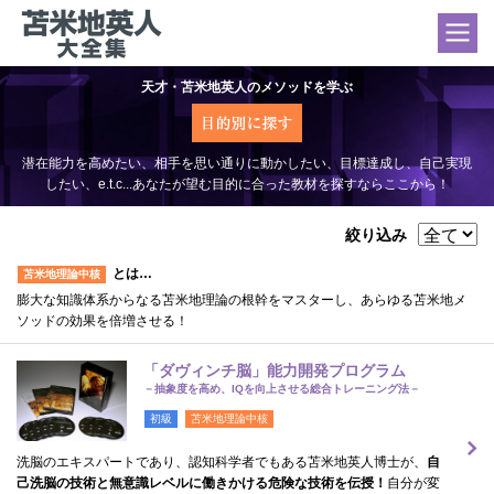
天才・苫米地英人のメソッドを学ぶ
潜在能力を高めたい、相手を思い通りに動かしたい、目標達成し、自己実現
したい、e.t.c...あなたが望む目的に合った教材を探すならここから！
絞り込み
とは…
苫米地理論中核
膨大な知識体系からなる苫米地理論の根幹をマスターし、あらゆる苫米地メ
ソッドの効果を倍増させる！
「ダヴィンチ脳」能力開発プログラム
－抽象度を高め、IQを向上させる総合トレーニング法－
初級
苫米地理論中核
洗脳のエキスパートであり、認知科学者でもある苫米地英人博士が、
自
己洗脳の技術と無意識レベルに働きかける危険な技術を伝授！
自分が変