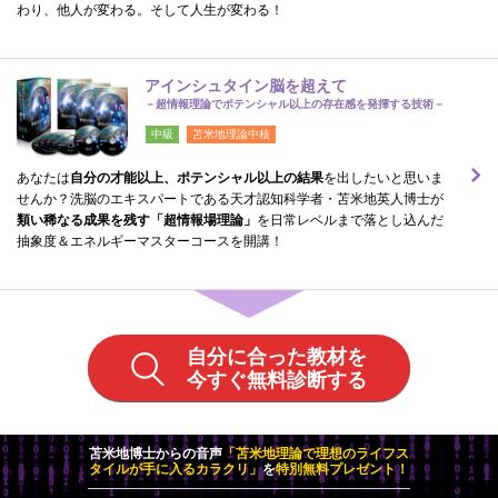
わり、他人が変わる。そして人生が変わる！
アインシュタイン脳を超えて
－超情報理論でポテンシャル以上の存在感を発揮する技術－
中級
苫米地理論中核
あなたは
自分の才能以上、ポテンシャル以上の結果
を出したいと思いま
せんか？洗脳のエキスパートである天才認知科学者・苫米地英人博士が
類い稀なる成果を残す「超情報場理論」
を日常レベルまで落とし込んだ
抽象度＆エネルギーマスターコースを開講！
自分に合った教材を
今すぐ無料診断する
苫米地博士からの音声
「苫米地理論で
理想のライフス
タイルが
手に入るカラクリ」
を
特別無料プレゼント！