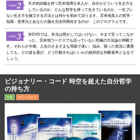
天才的頭脳を持つ苫米地博士本人が、自分がどういう生き方を
しているのか、どんな哲学を持って生きているのか、一生ブレ
ない生き方を確立する方法とは何かを初めて語ります。苫米地英人の哲学・
知識・思考法とあなたの脳を完全同期化するのが、このプログラムです。
本DVDでは、本当は明かしてはいけない、今まで言ってこなか
った、苫米地ワークスでも語っていない究極の方法論が満載で
す。それらが今後、人生のさまざまな局面で迷い、悩み、困った状況に遭遇
しても、どの道を選び、どう行動すればいいかの絶対的な判断基準となるで
しょう。
ビジョナリー・コード 時空を超えた自分哲学
の持ち方
中級
自己を高める