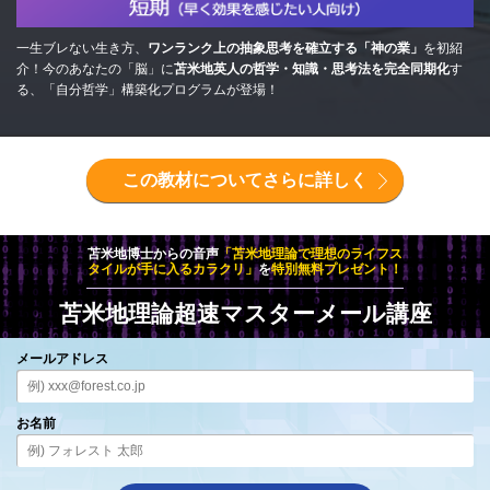
一生ブレない生き方、
ワンランク上の抽象思考を確立する「神の業」
を初紹
介！今のあなたの「脳」に
苫米地英人の哲学・知識・思考法を完全同期化
す
る、「自分哲学」構築化プログラムが登場！
この教材についてさらに詳しく
苫米地博士からの音声
「苫米地理論で
理想のライフス
タイルが
手に入るカラクリ」
を
特別無料プレゼント！
苫米地理論超速
マスターメール講座
メールアドレス
お名前