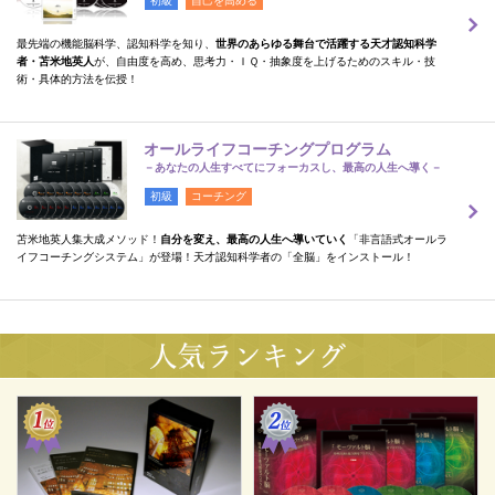
初級
自己を高める
最先端の機能脳科学、認知科学を知り、
世界のあらゆる舞台で活躍する天才認知科学
者・苫米地英人
が、自由度を高め、思考力・ＩＱ・抽象度を上げるためのスキル・技
術・具体的方法を伝授！
オールライフコーチングプログラム
－あなたの人生すべてにフォーカスし、最高の人生へ導く－
初級
コーチング
苫米地英人集大成メソッド！
自分を変え、最高の人生へ導いていく
「非言語式オールラ
イフコーチングシステム」が登場！天才認知科学者の「全脳」をインストール！