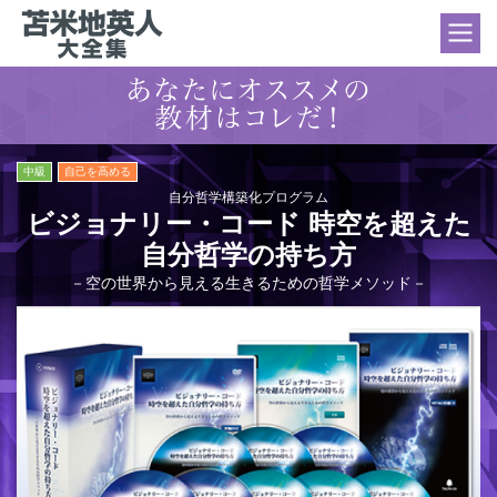
中級
自己を高める
自分哲学構築化プログラム
ビジョナリー・コード 時空を超えた
自分哲学の持ち方
－空の世界から見える生きるための哲学メソッド－